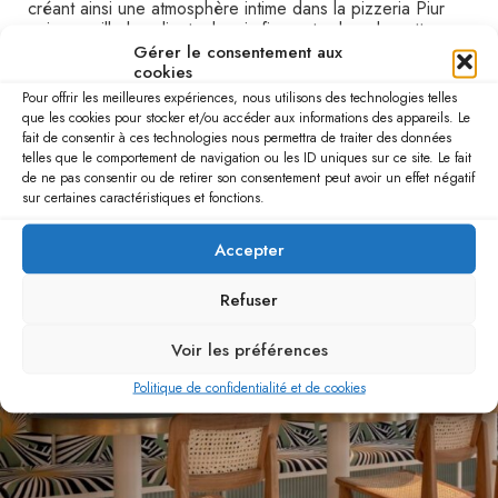
créant ainsi une atmosphère intime dans la pizzeria Piur
qui accueille les clients depuis fin septembre de cette
année. Les différents types de chevilles emplissent le lieu
Gérer le consentement aux
d’un dynamisme rare dans les agencements de couleurs à
cookies
dominante brune. La minceur de chaque panneau résonne
Pour offrir les meilleures expériences, nous utilisons des technologies telles
avec d’autres éléments de petite taille dans la pièce,
que les cookies pour stocker et/ou accéder aux informations des appareils. Le
comme les carreaux de mosaïque appliqués dans les
fait de consentir à ces technologies nous permettra de traiter des données
cabines d’assise.
telles que le comportement de navigation ou les ID uniques sur ce site. Le fait
de ne pas consentir ou de retirer son consentement peut avoir un effet négatif
sur certaines caractéristiques et fonctions.
Décoration de salle de restaurant en panneau
mural décoratif à Munich
Accepter
Refuser
Voir les préférences
Politique de confidentialité et de cookies