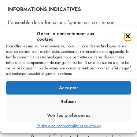
INFORMATIONS INDICATIVES
L’ensemble des informations figurant sur ce site sont
totalement indicatives et ne peuvent engager la
Gérer le consentement aux
responsabilité de l’éditeur. Ces informations, qui ne
cookies
prétendent pas à l’exhaustivité, ne sauraient valoir comme
un conseil technique, et doivent faire l’objet de votre part
Pour offrir les meilleures expériences, nous utilisons des technologies telles
de prendre un avis d’un professionnel.
que les cookies pour stocker et/ou accéder aux informations des appareils. Le
fait de consentir à ces technologies nous permettra de traiter des données
telles que le comportement de navigation ou les ID uniques sur ce site. Le fait
L’éditeur ne peut garantir ni leur exactitude ni leur
de ne pas consentir ou de retirer son consentement peut avoir un effet négatif
caractère exhaustif. En conséquence, l’éditeur ne peut
sur certaines caractéristiques et fonctions.
encourir aucune responsabilité du fait d’informations
erronées, imprécises ou incomplètes ou pour les résultats
Accepter
qui pourraient être obtenus par l’utilisation, même partielle,
de telles informations ces informations sont susceptibles
de modifications à tout moment et sans préavis.
Refuser
RÈGLES DE CONFIDENTIALITÉ RELATIVES A LA
Voir les préférences
RGPD
Politique de confidentialité et de cookies
L’Apollo se plie aux règles de confidentialité du droit