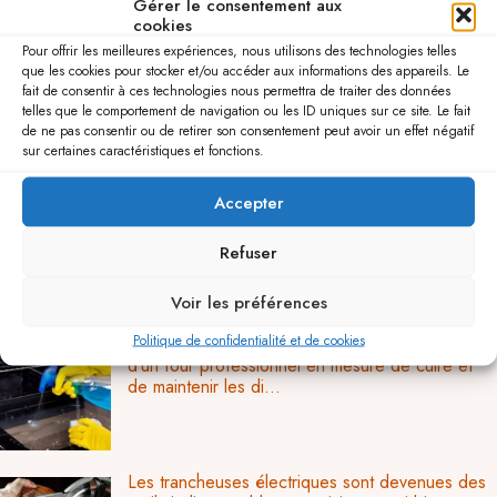
Gérer le consentement aux
Dès lors, quelles que soient les idées d’aménagement que
cookies
l’on peut avoir pour sa cuisine, en fonction de l’espace
Pour offrir les meilleures expériences, nous utilisons des technologies telles
dont on dispose, on peut trouver précisément ce qui y
que les cookies pour stocker et/ou accéder aux informations des appareils. Le
correspond, sur ce
site internet de vente de matériel
fait de consentir à ces technologies nous permettra de traiter des données
pour la restauration
. Il est important que la cuisine soit
telles que le comportement de navigation ou les ID uniques sur ce site. Le fait
pensée de manière à être ergonomique. Cela signifie que,
de ne pas consentir ou de retirer son consentement peut avoir un effet négatif
quel que soit l’ustensile dont on a besoin, et, quelle que
sur certaines caractéristiques et fonctions.
soit la quantité de viande ou de légumes que l’on veut
utiliser pour ses préparations culinaires, il faut que tout soit
Accepter
à portée de main en permanence.
Refuser
Vous aimerez aussi...
Voir les préférences
Politique de confidentialité et de cookies
De nombreuses personnes sont à la recherche
d’un four professionnel en mesure de cuire et
de maintenir les di...
Les trancheuses électriques sont devenues des