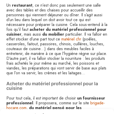
Un
restaurant
, ce n’est donc pas seulement une salle
avec des tables et des chaises pour accueillir des
personnes qui viennent déjeuner ou dîner. Il s’agit aussi
d’un lieu dans lequel on doit avoir tout ce qui est
nécessaire pour préparer la cuisine. Cela sous-entend à la
fois qu’il faut
acheter du matériel professionnel pour
cuisiner
, mais aussi
du mobilier
particulier. Il va falloir en
effet stocker d’une part tout ce
matériel chr
(poêles,
casseroles, faitout, passoires, chinois, cuillères, louches,
couteaux de cuisine…) dans des meubles faciles à
entretenir, de manière à ce que l’hygiène règne sur place.
D’autre part, il va falloir stocker la nourriture : les produits
frais achetés le jour même au marché, les poissons et
viandes, les préparations qui vont servir de base aux plats
que l’on va servir, les crèmes et les laitages…
Acheter du matériel professionnel pour la
cuisine
Pour tout cela, il est important de choisir
un fournisseur
professionnel
. Il proposera, comme sur le site
brigade-
hocare.com
,
du matériel pensé pour les
professionnels de la restauration et de l’hôtellerie
.