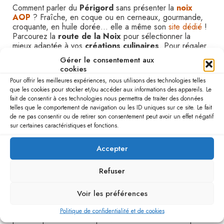
Comment parler du
Périgord
sans présenter la
noix
AOP
? Fraîche, en coque ou en cerneaux, gourmande,
croquante, en huile dorée… elle a même son
site dédié
!
Parcourez la
route de la Noix
pour sélectionner la
mieux adaptée à vos
créations culinaires
. Pour régaler
les clients de votre établissement, il ne vous restera plus
Gérer le consentement aux
qu’à la décliner en
entrées
,
plats
et
desserts
. Votre
cookies
voyage en immersion sera aussi l’occasion de déguster le
Pour offrir les meilleures expériences, nous utilisons des technologies telles
véritable
gâteau aux noix
. Testez aussi le
foie gras
que les cookies pour stocker et/ou accéder aux informations des appareils. Le
pané miel et noix
qui marie à merveille le trio de
fait de consentir à ces technologies nous permettra de traiter des données
produits phares du
Périgord
.
telles que le comportement de navigation ou les ID uniques sur ce site. Le fait
de ne pas consentir ou de retirer son consentement peut avoir un effet négatif
Marchés du Périgord
sur certaines caractéristiques et fonctions.
Pour rencontrer de nombreux producteurs, vignerons et
Accepter
éleveurs de la région, l’idéal est de préparer votre séjour
en fonction des
marchés de la région
. Prenez le temps
Refuser
d’échanger avec eux en vue de nouer des
partenariats
bénéfiques pour votre activité
. Au-delà des
noix du
Périgord
, vous y retrouverez aussi tous les produits
Voir les préférences
locaux (foie gras, truffe noire, fraises, châtaignes, cèpes,
bière…). Ces aliments exceptionnels seront la base des
Politique de confidentialité et de cookies
plats les plus demandés par vos hôtes. Il ne restera plus à