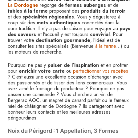
La
Dordogne
regorge de
fermes auberges
et de
tables à la ferme
proposant des
produits du terroir
et des
spécialités régionales
. Vous y dégusterez à
coup sûr des
mets
authentiques
concoctés dans la
pure tradition. Il n’y a pas de saison pour voyager au
pays
des saveurs
et l’accueil y est toujours
convivial
. Pour
trouver votre
destination gourmande
, l’idéal est de
consulter les sites spécialisés (Bienvenue
à la ferme
…) ou
les moteurs de recherche.
Pourquoi ne pas y
puiser de l’inspiration
et en profiter
pour
enrichir votre carte
ou
perfectionner vos recettes
? C’est aussi une excellente occasion d’échanger avec
des passionnés et de tisser des liens commerciaux. Vous
avez aimé le fromage du producteur ? Pourquoi ne pas
passer une commande ? Vous cherchez un vin de
Bergerac AOC, un magret de canard parfait ou le fameux
miel de châtaignier de Dordogne ? Ils partageront avec
bonheur leurs contacts et les meilleures adresses
périgourdines.
Noix du Périgord : 1 Appellation, 3 Formes