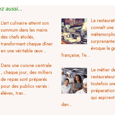
z aussi...
La restaura
L'art culinaire atteint son
connaît une
summum dans les mains
métamorph
des chefs étoilés,
surprenante
transformant chaque dîner
évoque la g
en une véritable œuv...
française, l'e...
Dans une cuisine centrale
Le métier d
, chaque jour, des milliers
restaurateur nécessi
de repas sont préparés
toutefois un
pour des publics variés :
préparation
élèves, trav...
qui aspirent
dan...