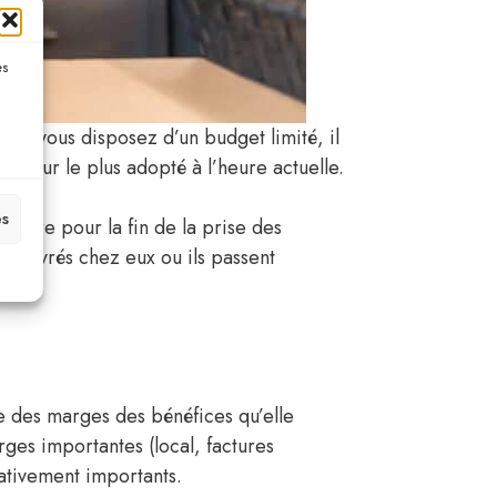
es
Si vous disposez d’un budget limité, il
secteur le plus adopté à l’heure actuelle.
es
heure pour la fin de la prise des
t livrés chez eux ou ils passent
se des marges des bénéfices qu’elle
rges importantes (local, factures
lativement importants.