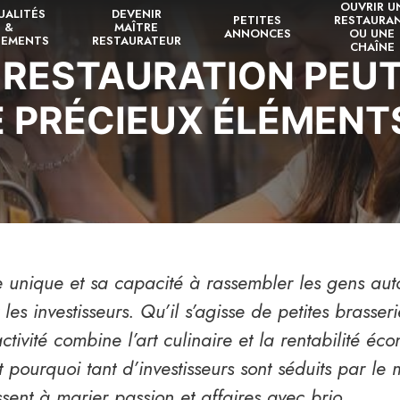
OUVRIR U
UALITÉS
DEVENIR
PETITES
RESTAURA
&
MAÎTRE
ANNONCES
OU UNE
NEMENTS
RESTAURATEUR
CHAÎNE
RESTAURATION PEUT
 PRÉCIEUX ÉLÉMENT
 unique et sa capacité à rassembler les gens aut
les investisseurs. Qu’il s’agisse de petites brasse
activité combine l’art culinaire et la rentabilité é
 pourquoi tant d’investisseurs sont séduits par le
sent à marier passion et affaires avec brio.