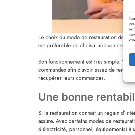
Pou
pou
tec
nav
Le choix du mode de restauration dépend 
con
est préférable de choisir un business mode
Son fonctionnement est très simple. Vous 
commandes afin d’avoir assez de temps pou
récupérer leurs commandes.
Une bonne rentabil
Si la restauration connaît un regain d’in
assure. Avec certains modes de restauratio
d’électricité, personnel, équipements) à 