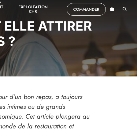
N
NT
EXPLOITATION
COMMANDER
CHR
 ELLE ATTIRER
S ?
our d’un bon repas, a toujours
ries intimes ou de grands
conomique. Cet article plongera au
 monde de la restauration et