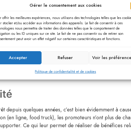
Gérer le consentement aux cookies
r offrir les meilleures expériences, nous utilisons des technologies telles que les cooki
r stocker et/ou accéder aux informations des appareils. Le fait de consentir à ces
hnologies nous permettra de traiter des données telles que le comportement de
igation ou les ID uniques sur ce site. Le fait de ne pas consentir ou de retirer son
de vos moyens et du type de projet que vous avez en tête. 
sentement peut avoir un effet négatif sur certaines caractéristiques et fonctions.
l qui réduira vos charges. La restauration en ligne est le 
Accepter
Refuser
Voir les préférenc
avez un menu que vous présentez en ligne. Vous fixez une 
r préparer les différents plats commandés. Les clients son
Politique de confidentialité et de cookies
ité
térêt depuis quelques années, c’est bien évidemment à cau
n (en ligne, food truck), les promoteurs n’ont plus de cha
supporter. Ce qui leur permet de réaliser de bénéfices re