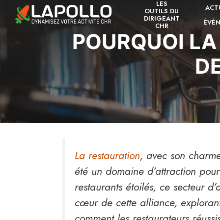
LES
Aller
ACT
OUTILS DU
au
DIRIGEANT
ÉVÈ
CHR
contenu
POURQUOI LA 
DE
La restauration
, avec son charme
été un domaine d’attraction pour 
restaurants étoilés, ce secteur d’
cœur de cette alliance, explorant
comment les restaurateurs réussis