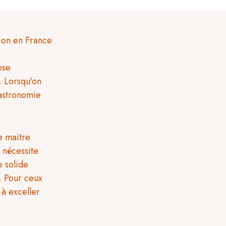
tion en France
ose
. Lorsqu'on
astronomie
e maitre
te
e solide
. Pour ceux
 à exceller