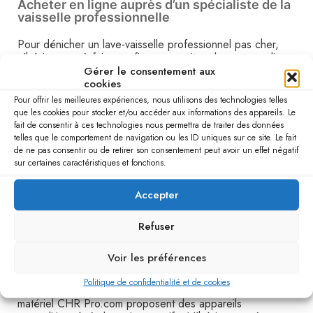
Acheter en ligne auprès d’un spécialiste de la
vaisselle professionnelle
Pour dénicher un lave-vaisselle professionnel pas cher,
n’hésitez pas à faire confiance aux sites de vente en ligne
spécialisés dans le matériel de cuisine pour les
Gérer le consentement aux
cookies
professionnels. Ils proposent généralement
un large
choix de marques et de modèles
pour répondre aux
Pour offrir les meilleures expériences, nous utilisons des technologies telles
attentes de tous les restaurateurs. De plus, ils offrent
que les cookies pour stocker et/ou accéder aux informations des appareils. Le
souvent des
services avantageux
tels que :
fait de consentir à ces technologies nous permettra de traiter des données
telles que le comportement de navigation ou les ID uniques sur ce site. Le fait
de ne pas consentir ou de retirer son consentement peut avoir un effet négatif
La
livraison gratuite
,
sur certaines caractéristiques et fonctions.
Un service client dédié,
Des garanties constructeur et/ou marchand pour
assurer la réparation ou le remplacement de votre
Accepter
machine en cas de panne.
Refuser
Acheter d’occasion
Voir les préférences
Pour trouver un lave-vaisselle professionnel pas cher, il
peut être intéressant d’opter pour une machine
Politique de confidentialité et de cookies
d’occasion. Les sites web spécialisés dans la vente de
matériel CHR Pro.com proposent des appareils