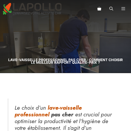
Aller
au
ME
contenu
LAVE-VAISSELLE PROFESSIONNEL PAS CHER : COMMENT CHOISIR
LE MEILLEUR RAPPORT QUALITÉ-PRIX ?
Le choix d’un
lave-vaisselle
professionnel
pas cher
est crucial pour
optimiser la productivité et l’hygiène de
votre établissement. Il s’agit d’un