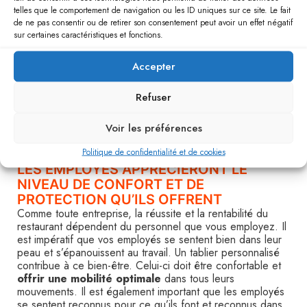
mesure d’offrir une protection optimale aux personnes qui
telles que le comportement de navigation ou les ID uniques sur ce site. Le fait
travaillent dans la cuisine, notamment lorsqu’elles
de ne pas consentir ou de retirer son consentement peut avoir un effet négatif
s’occupent de plats très chauds.
sur certaines caractéristiques et fonctions.
Les tabliers sont également lavables en machine. Cela
Accepter
vous permettra de les
nettoyer facilement et
rapidement
. La propreté doit être prise au sérieux dans
Refuser
un restaurant, puisque c’est le premier critère de
satisfaction des clients en plus de la courtoisie et de la
qualité du repas. Toutes ces attentes sont
Voir les préférences
interdépendantes pour satisfaire votre clientèle.
Politique de confidentialité et de cookies
LES EMPLOYÉS APPRÉCIERONT LE
NIVEAU DE CONFORT ET DE
PROTECTION QU’ILS OFFRENT
Comme toute entreprise, la réussite et la rentabilité du
restaurant dépendent du personnel que vous employez. Il
est impératif que vos employés se sentent bien dans leur
peau et s’épanouissent au travail. Un tablier personnalisé
contribue à ce bien-être. Celui-ci doit être confortable et
offrir une mobilité optimale
dans tous leurs
mouvements. Il est également important que les employés
se sentent reconnus pour ce qu’ils font et reconnus dans