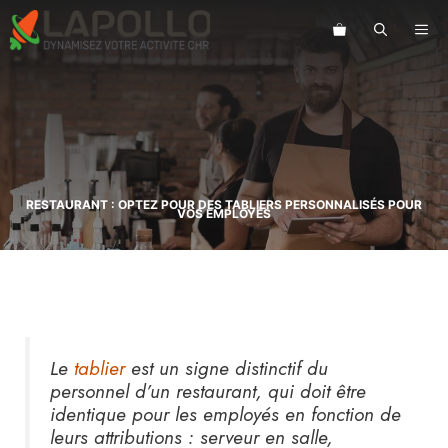
Aller
au
ME
contenu
RESTAURANT : OPTEZ POUR DES TABLIERS PERSONNALISÉS POUR
VOS EMPLOYÉS
Le
tablier
est un signe distinctif du
personnel d’un restaurant, qui doit être
identique pour les employés en fonction de
leurs attributions : serveur en salle,