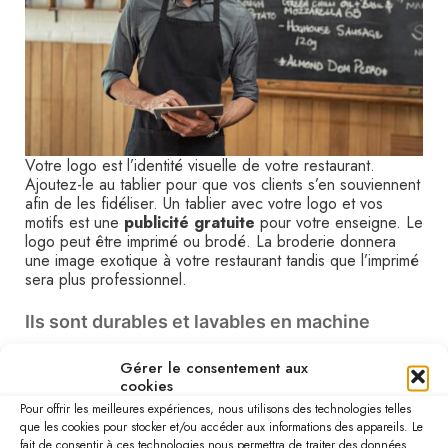
Votre logo est l’identité visuelle de votre restaurant.
Ajoutez-le au tablier pour que vos clients s’en souviennent
afin de les fidéliser. Un tablier avec votre logo et vos
motifs est une
publicité gratuite
pour votre enseigne. Le
logo peut être imprimé ou brodé. La broderie donnera
une image exotique à votre restaurant tandis que l’imprimé
sera plus professionnel.
Ils sont durables et lavables en machine
Les tabliers sont fabriqués à partir de matières
Gérer le consentement aux
écologiques et durables
. Ils sont conçus pour durer
cookies
plusieurs années, puisque votre personnel devra le porter
Pour offrir les meilleures expériences, nous utilisons des technologies telles
chaque jour. Ce sera donc un bon investissement avec le
que les cookies pour stocker et/ou accéder aux informations des appareils. Le
meilleur rapport qualité/prix. Les tabliers doivent être en
fait de consentir à ces technologies nous permettra de traiter des données