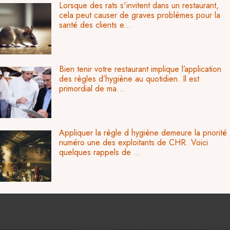
Lorsque des rats s'invitent dans un restaurant,
cela peut causer de graves problèmes pour la
santé des clients e...
Bien tenir votre restaurant implique l’application
des règles d’hygiène au quotidien. Il est
primordial de ma...
Appliquer la règle d hygiène demeure la priorité
numéro une des exploitants de CHR. Voici
quelques rappels de ...