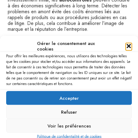
à des économies significatives à long terme. Détecter les
problemes en amont évite des coôts énormes liés aux
rappels de produits ou aux procédures judiciaires en cas
de litige. De plus, cela contribue à améliorer l’image de
marque et la réputation de l’entreprise.
Case study : Autocontroles réussis dans une
Gérer le consentement aux
entreprise agroalimentaire
cookies
Pour offrir les meilleures expériences, nous utilisons des technologies telles
Considérons l’exemple d’une entreprise spécialisée dans
que les cookies pour stocker et/ou accéder aux informations des appareils. Le
la production de jus de fruits. Elle a décidé de renforcer
fait de consentir à ces technologies nous permettra de traiter des données
ses plans d’
autocontrôles
suite à plusieurs rappels de
telles que le comportement de navigation ou les ID uniques sur ce site. Le fait
produits concurrents dus à des contaminations. Elle a mis
de ne pas consentir ou de retirer son consentement peut avoir un effet négatif
en place un systeme de
vérification interne
sur certaines caractéristiques et fonctions.
robustissime, incluant des tests
microbiologiques
systématiques à chaque étape de la chacune de
Accepter
production.
Refuser
Grâce à cette stratégie proactive, elle n’a rencontré aucun
incident majeur et a mème vu ses ventes augmenter grâce
à la confiance accrue des consommateurs. Ses efforts lui
Voir les préférences
ont valu plusieurs certifications de qualité, renforçant
Politique de confidentialité et de cookies
encore davantage sa crédibilité sur le marché.