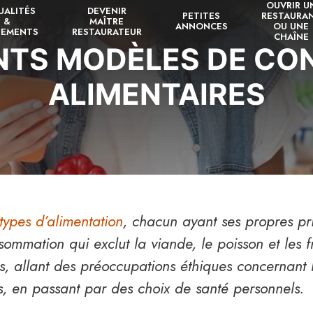
OUVRIR U
UALITÉS
DEVENIR
PETITES
RESTAURA
&
MAÎTRE
ANNONCES
OU UNE
NEMENTS
RESTAURATEUR
CHAÎNE
ENTS MODÈLES DE C
ALIMENTAIRES
types d’alimentation
, chacun ayant ses propres pri
mmation qui exclut la viande, le poisson et les fr
s, allant des préoccupations éthiques concernant 
s, en passant par des choix de santé personnels.