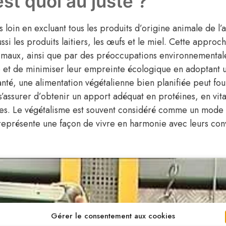
est quoi au juste ?
s loin en excluant tous les produits d’origine animale de l’
ssi les produits laitiers, les œufs et le miel. Cette appro
imaux, ainsi que par des préoccupations environnementales
age et de minimiser leur empreinte écologique en adoptant
anté, une alimentation végétalienne bien planifiée peut four
 s’assurer d’obtenir un apport adéquat en protéines, en vit
ves. Le végétalisme est souvent considéré comme un mode d
 représente une façon de vivre en harmonie avec leurs con
Gérer le consentement aux cookies