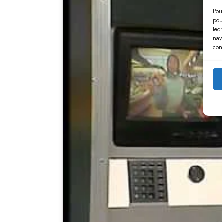
Pou
pou
tec
nav
con