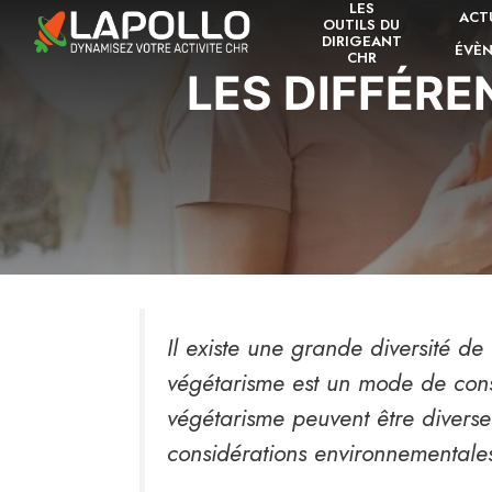
LES
Aller
ACT
OUTILS DU
au
DIRIGEANT
ÉVÈ
CHR
contenu
LES DIFFÉR
Il existe une grande diversité de
végétarisme est un mode de conso
végétarisme peuvent être diverse
considérations environnementale