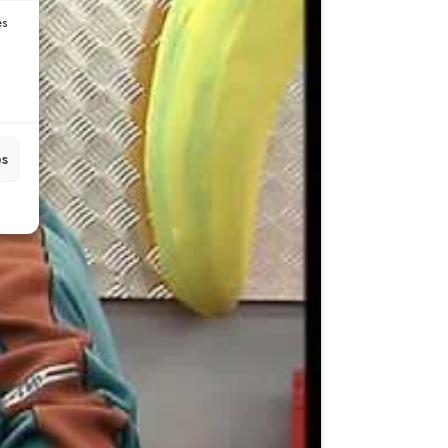
es
es