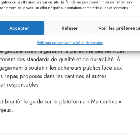
igation ou les ID uniques sur ce site. Le fait de ne pas consentir ou de retirer son
sentement peut avoir un effet négatif sur certaines caractéristiques et fonctions.
llective pour un enjeu
Accepter
Refuser
Voir les préférenc
Politique de confidentialité et de cookies
he globale visant à garantir la pérennité des services
ntenant des standards de qualité et de durabilité. À
gagement à soutenir les acheteurs publics face aux
es repas proposés dans les cantines et autres
 et responsables.
et bientôt le guide sur la plateforme « Ma cantine »
njeux.