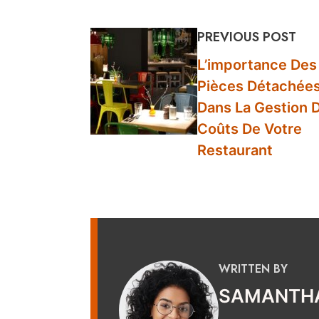
PREVIOUS POST
L’importance Des
Pièces Détachée
Dans La Gestion 
Coûts De Votre
Restaurant
WRITTEN BY
SAMANTHA