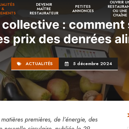
OUVRIR U
UALITÉS
DEVENIR
PETITES
RESTAURA
&
MAÎTRE
ANNONCES
OU UNE
NEMENTS
RESTAURATEUR
CHAÎNE
collective : comment 
s prix des denrées al
ACTUALITÉS
5 décembre 2024
matières premières, de l’énergie, des
 nouvelle circulaire, publiée le 29