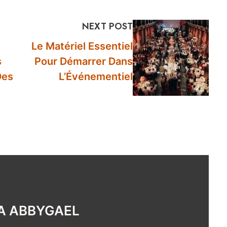
NEXT POST
Le Matériel Essentiel
s
Pour Démarrer Dans
Des
L’Événementiel
 ABBYGAEL