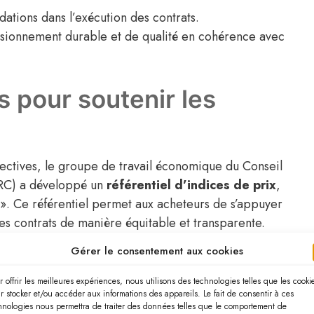
dations dans l’exécution des contrats.
isionnement durable et de qualité en cohérence avec
s pour soutenir les
rectives, le groupe de travail économique du Conseil
CNRC) a développé un
référentiel d’indices de prix
,
 ». Ce référentiel permet aux acheteurs de s’appuyer
les contrats de manière équitable et transparente.
Gérer le consentement aux cookies
ement en cours de finalisation. Il sera bientôt mis à
ffrir des conseils pratiques aux gestionnaires de
r offrir les meilleures expériences, nous utilisons des technologies telles que les cooki
r stocker et/ou accéder aux informations des appareils. Le fait de consentir à ces
nes scolaires, d’hôpitaux, ou de restaurants
hnologies nous permettra de traiter des données telles que le comportement de