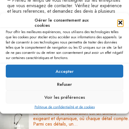
– Prenez le temps de vous renseigner sur les entreprises
que vous envisagez de contacter. Vérifiez leur expérience
et leurs references, et demandez des devis à plusieurs
d’entre elles pour pouvoir comparer les prix.
Gérer le consentement aux
– Assurez vous que l’entreprise que vous choisissez est à
cookies
même de réaliser le type de travaux que vous souhaitez.
Pour offrir les meilleures expériences, nous utilisons des technologies telles
demandez-leur un devis détaillé et prenez le temps de le
que les cookies pour stocker et/ou accéder aux informations des appareils. Le
comparer avec d’autres devis.
fait de consentir à ces technologies nous permettra de traiter des données
– N’hésitez pas à négocier les prix avec les entreprises
telles que le comportement de navigation ou les ID uniques sur ce site. Le fait
que vous contactez. Si vous avez un budget limité,
de ne pas consentir ou de retirer son consentement peut avoir un effet négatif
expliquez-leur et demandez-leur ce qu’ils peuvent faire
sur certaines caractéristiques et fonctions.
pour s’adapter à vos besoins.
En suivant ces quelques conseils, vous êtes assuré de
choisir les bonnes entreprises pour rénover votre cuisine
Accepter
professionnelle !
Refuser
Voir les préférences
Vous aimerez aussi...
Politique de confidentialité et de cookies
Le monde de la restauration est un univers
exigeant et dynamique, où chaque détail compte.
Parmi ces détails, un...