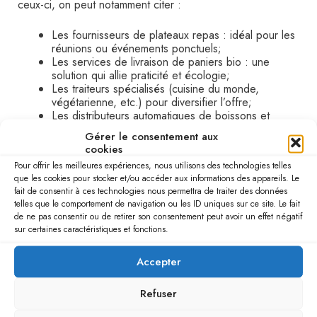
ceux-ci, on peut notamment citer :
Les fournisseurs de plateaux repas : idéal pour les
réunions ou événements ponctuels;
Les services de livraison de paniers bio : une
solution qui allie praticité et écologie;
Les traiteurs spécialisés (cuisine du monde,
végétarienne, etc.) pour diversifier l’offre;
Les distributeurs automatiques de boissons et
snacks pour les petites faims.
Gérer le consentement aux
cookies
Ainsi, chaque entreprise pourra choisir la solution ou le
Pour offrir les meilleures expériences, nous utilisons des technologies telles
mix de solutions qui correspond le mieux à sa taille, à ses
que les cookies pour stocker et/ou accéder aux informations des appareils. Le
moyens et aux attentes de ses salariés.
fait de consentir à ces technologies nous permettra de traiter des données
telles que le comportement de navigation ou les ID uniques sur ce site. Le fait
Créer un espace convivial et fonctionnel
de ne pas consentir ou de retirer son consentement peut avoir un effet négatif
sur certaines caractéristiques et fonctions.
L’idéal est de prévoir un espace suffisamment
spacieux et lumineux avec une décoration soignée,
Accepter
favorisant ainsi la détente et la convivialité entre
collègues.
Des équipements tels que micro-ondes,
Refuser
fontaines à eau, machines à café ou encore distributeurs
de couverts et assiettes peuvent être prévus pour faciliter