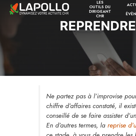
LES
Aller
ACT
OUTILS DU
au
DIRIGEANT
ÉVÈ
CHR
contenu
REPRENDRE 
Ne partez pas à l’improvise pour
chiffre d’affaires constaté, il ex
conseillé de se faire assister d’
En d’autres termes, la
reprise d’
ce stade, à vous de prendre les 