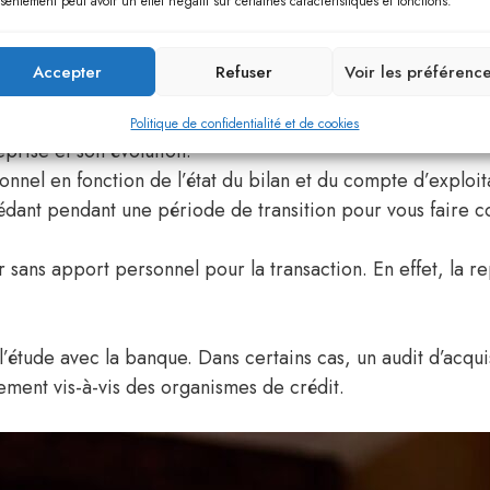
d’entreprise est signée et enregistrée le responsable profit
sentement peut avoir un effet négatif sur certaines caractéristiques et fonctions.
 Racheter un fonds de commerce, c’est utiliser le passif d
Accepter
Refuser
Voir les préférenc
ds de commerce concerne, un restaurant ou un café, ce qui
Politique de confidentialité et de cookies
prise et son évolution.
nnel en fonction de l’état du bilan et du compte d’exploit
dant pendant une période de transition pour vous faire con
r sans apport personnel pour la transaction. En effet, la re
’étude avec la banque. Dans certains cas, un audit d’acquis
ement vis-à-vis des organismes de crédit.