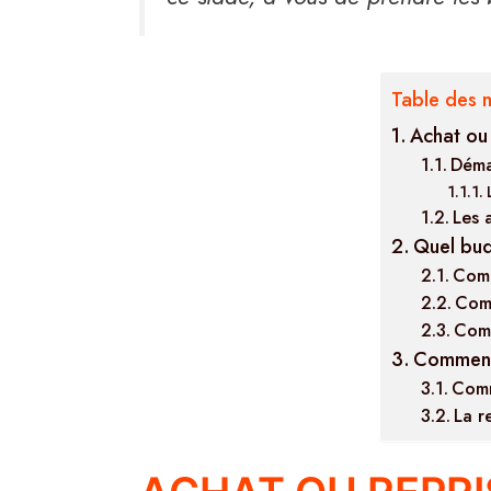
Table des 
Achat ou 
Déma
Les 
Quel bud
Comm
Comm
Comm
Comment 
Comm
La r