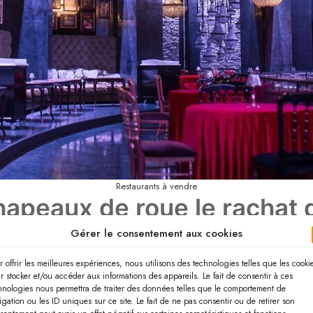
Restaurants à vendre
hapeaux de roue le rachat 
Gérer le consentement aux cookies
s ne pourra détrôner : la rapidité de la prise en main.
r offrir les meilleures expériences, nous utilisons des technologies telles que les cooki
r stocker et/ou accéder aux informations des appareils. Le fait de consentir à ces
staurant
hnologies nous permettra de traiter des données telles que le comportement de
igation ou les ID uniques sur ce site. Le fait de ne pas consentir ou de retirer son