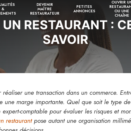
OUVRIR U
UALITÉS
DEVENIR
PETITES
RESTAURA
&
MAÎTRE
ANNONCES
OU UNE
NEMENTS
RESTAURATEUR
CHAÎNE
UN RESTAURANT : CE
SAVOIR
 réaliser une transaction dans un commerce. Entre 
iste une marge importante. Quel que soit le type de
un expert-comptable pour évaluer les risques et mo
un restaurant
pose autant une organisation millimé
bonnes décisions.