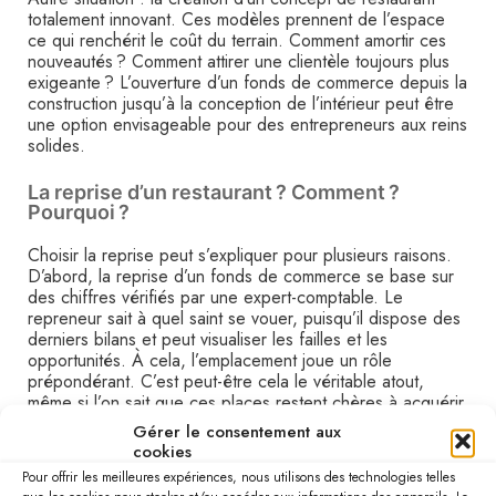
totalement innovant. Ces modèles prennent de l’espace
ce qui renchérit le coût du terrain. Comment amortir ces
nouveautés ? Comment attirer une clientèle toujours plus
exigeante ? L’ouverture d’un fonds de commerce depuis la
construction jusqu’à la conception de l’intérieur peut être
une option envisageable pour des entrepreneurs aux reins
solides.
La reprise d’un restaurant ? Comment ?
Pourquoi ?
Choisir la reprise peut s’expliquer pour plusieurs raisons.
D’abord, la reprise d’un fonds de commerce se base sur
des chiffres vérifiés par une expert-comptable. Le
repreneur sait à quel saint se vouer, puisqu’il dispose des
derniers bilans et peut visualiser les failles et les
opportunités. À cela, l’emplacement joue un rôle
prépondérant. C’est peut-être cela le véritable atout,
même si l’on sait que ces places restent chères à acquérir.
Quoi qu’il en soit, il appartient au repreneur de s’attarder
Gérer le consentement aux
sur un ciblage précis de son affaire recherchée. En effet,
cookies
de nombreuses existent sur le marché, mais la plupart
Pour offrir les meilleures expériences, nous utilisons des technologies telles
éprouvent des difficultés à générer un bénéfice à la fin de