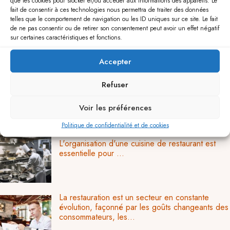
que les cookies pour stocker et/ou accéder aux informations des appareils. Le
l’année.
fait de consentir à ces technologies nous permettra de traiter des données
telles que le comportement de navigation ou les ID uniques sur ce site. Le fait
de ne pas consentir ou de retirer son consentement peut avoir un effet négatif
sur certaines caractéristiques et fonctions.
Vous aimerez aussi...
Accepter
Pour ouvrir son exploitation CHR (café, hôtel,
restaurant), il est nécessaire de disposer du
Refuser
matériel adéquat. Or, ...
Voir les préférences
Politique de confidentialité et de cookies
La cuisine est le cœur d'un restaurant .
L'organisation d'une cuisine de restaurant est
essentielle pour ...
La restauration est un secteur en constante
évolution, façonné par les goûts changeants des
consommateurs, les...