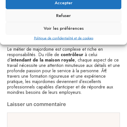
sécurité nocturne
Accepter
Comme on peut le voir, la journée d’un majordome est
Refuser
bien remplie et exige une grande diversité de
compétences. Chaque moment est pensé pour maximiser
Voir les préférences
l’efficacité et assurer le plus grand confort possible aux
employeurs.
Politique de confidentialité et de cookies
Le métier de majordome est complexe et riche en
responsabilités. Du rôle de
contrôleur
à celui
d’
intendant de la maison royale
, chaque aspect de ce
travail nécessite une attention minutieuse aux détails et une
profonde passion pour le service à la personne. Ã€
travers une formation rigoureuse et une expérience
pratique, les majordomes deviennent d’excellents
professionnels capables d’anticiper et de répondre aux
moindres besoins de leurs employeurs.
Laisser un commentaire
Commentaire