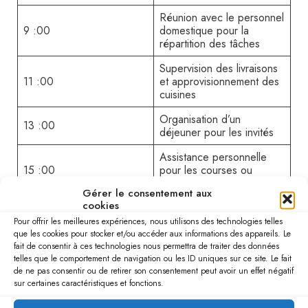
Réunion avec le personnel
9 :00
domestique pour la
répartition des tâches
Supervision des livraisons
11 :00
et approvisionnement des
cuisines
Organisation d’un
13 :00
déjeuner pour les invités
Assistance personnelle
15 :00
pour les courses ou
rendez-vous
Gérer le consentement aux
cookies
Préparation pour un
17 :00
événement spécial (dîner,
Pour offrir les meilleures expériences, nous utilisons des technologies telles
réception)
que les cookies pour stocker et/ou accéder aux informations des appareils. Le
fait de consentir à ces technologies nous permettra de traiter des données
Service du dîner et suivi
telles que le comportement de navigation ou les ID uniques sur ce site. Le fait
20 :00
de l’événement
de ne pas consentir ou de retirer son consentement peut avoir un effet négatif
sur certaines caractéristiques et fonctions.
Derniere inspection et
22 :00