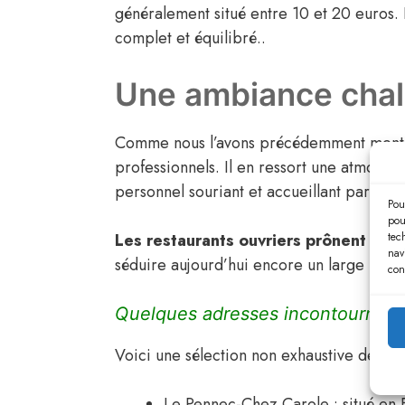
généralement situé entre 10 et 20 euros. D
complet et équilibré..
Une ambiance chal
Comme nous l’avons précédemment mentionn
professionnels. Il en ressort une atmosphè
personnel souriant et accueillant partic
Pou
pou
tec
Les restaurants ouvriers prônent donc
nav
séduire aujourd’hui encore un large publ
con
Quelques adresses incontournable
Voici une sélection non exhaustive de que
Le Pennec-Chez Carole : situé en B