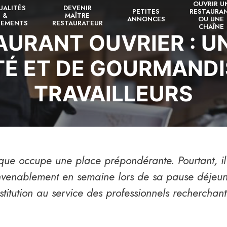
OUVRIR U
UALITÉS
DEVENIR
PETITES
RESTAURA
&
MAÎTRE
ANNONCES
OU UNE
NEMENTS
RESTAURATEUR
CHAÎNE
AURANT OUVRIER : UN
TÉ ET DE GOURMANDI
TRAVAILLEURS
que occupe une place prépondérante. Pourtant, il 
nvenablement en semaine lors de sa pause déjeuner
nstitution au service des professionnels recherchant