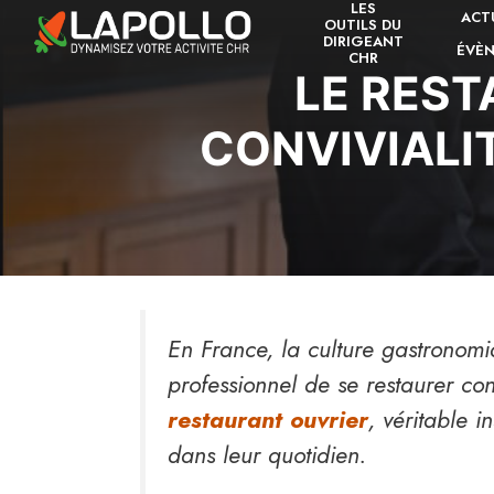
LES
Aller
ACT
OUTILS DU
au
DIRIGEANT
ÉVÈ
CHR
contenu
LE REST
CONVIVIALI
En France, la culture gastronomi
professionnel de se restaurer co
restaurant ouvrier
, véritable i
dans leur quotidien.