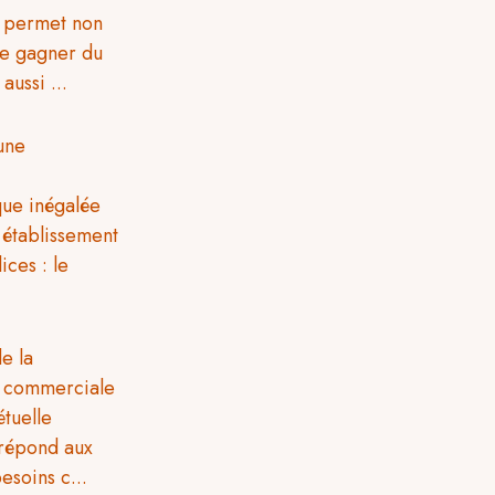
n
e gagner du
aussi ...
une
galée
 établissement
ices : le
e la
n commerciale
tuelle
 répond aux
esoins c...