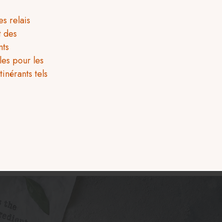
es relais
nts
les pour les
itinérants tels