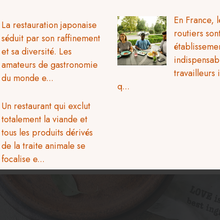
En France, l
La restauration japonaise
routiers sont des
séduit par son raffinement
établisseme
et sa diversité. Les
indispensab
amateurs de gastronomie
travailleurs 
du monde e...
q...
Un restaurant qui exclut
totalement la viande et
tous les produits dérivés
de la traite animale se
focalise e...