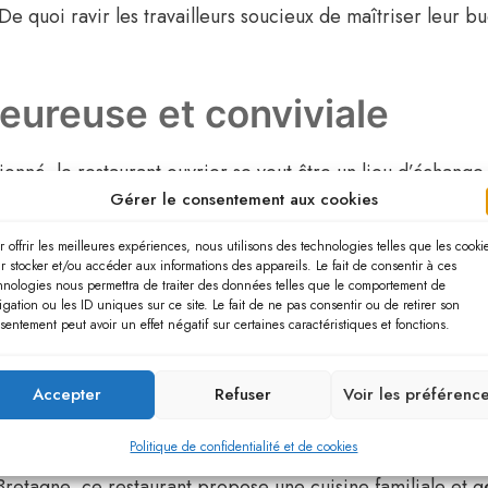
e quoi ravir les travailleurs soucieux de maîtriser leur bu
eureuse et conviviale
é, le restaurant ouvrier se veut être un lieu d’échange e
Gérer le consentement aux cookies
re détendue et chaleureuse, qui contribue à la satisfaction
ipe également à cette ambiance unique.
r offrir les meilleures expériences, nous utilisons des technologies telles que les cooki
r stocker et/ou accéder aux informations des appareils. Le fait de consentir à ces
hnologies nous permettra de traiter des données telles que le comportement de
 des valeurs de solidarité, d’authenticité et de simp
igation ou les ID uniques sur ce site. Le fait de ne pas consentir ou de retirer son
ic à la recherche d’une pause gourmande et dépaysante da
sentement peut avoir un effet négatif sur certaines caractéristiques et fonctions.
s de restaurants ouvriers en France
Accepter
Refuser
Voir les préférenc
lques restaurants ouvriers de renom répartis sur l’ensemble
Politique de confidentialité et de cookies
retagne, ce restaurant propose une cuisine familiale et gé