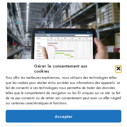
Gérer le consentement aux
cookies
Pour offrir les meilleures expériences, nous utilisons des technologies telles
que les cookies pour stocker et/ou accéder aux informations des appareils. Le
fait de consentir à ces technologies nous permettra de traiter des données
gestion des rotations et des approvisionnement
telles que le comportement de navigation ou les ID uniques sur ce site. Le fait
Choisir le bon outil pour ses besoins.
de ne pas consentir ou de retirer son consentement peut avoir un effet négatif
sur certaines caractéristiques et fonctions.
Tous les restaurants n’ont pas les mêmes besoins, et il est
essentiel de choisir un outil adapté. Pour une petite
Accepter
structure, un simple tableau Excel peut suffire, tandis qu’un
établissement plus grand pourrait bénéficier d’un logiciel